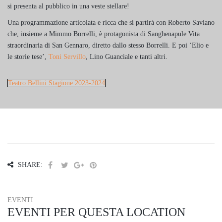
si presenta al pubblico in una veste stellare!
Una programmazione articolata e ricca che si partirà con Roberto Saviano
che, insieme a Mimmo Borrelli, è protagonista di Sanghenapule Vita
straordinaria di San Gennaro, diretto dallo stesso Borrelli. E poi ‘Elio e
le storie tese’,
Toni Servillo
, Lino Guanciale e tanti altri.
Teatro Bellini Stagione 2023-2024
SHARE:
EVENTI
EVENTI PER QUESTA LOCATION