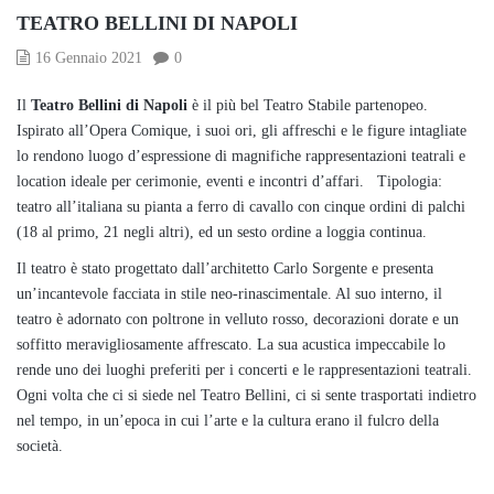
TEATRO BELLINI DI NAPOLI
16 Gennaio 2021
0
Il
Teatro Bellini di Napoli
è il più bel Teatro Stabile partenopeo.
Ispirato all’Opera Comique, i suoi ori, gli affreschi e le figure intagliate
lo rendono luogo d’espressione di magnifiche rappresentazioni teatrali e
location ideale per cerimonie, eventi e incontri d’affari. Tipologia:
teatro all’italiana su pianta a ferro di cavallo con cinque ordini di palchi
(18 al primo, 21 negli altri), ed un sesto ordine a loggia continua.
Il teatro è stato progettato dall’architetto Carlo Sorgente e presenta
un’incantevole facciata in stile neo-rinascimentale. Al suo interno, il
teatro è adornato con poltrone in velluto rosso, decorazioni dorate e un
soffitto meravigliosamente affrescato. La sua acustica impeccabile lo
rende uno dei luoghi preferiti per i concerti e le rappresentazioni teatrali.
Ogni volta che ci si siede nel Teatro Bellini, ci si sente trasportati indietro
nel tempo, in un’epoca in cui l’arte e la cultura erano il fulcro della
società.