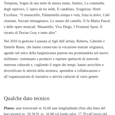
Tempesta, Sogno di una notte di mezza estate, Amleto, La commedia
degli equivoci, L’opera da tre soldi, Il candelaio, Scugnizza, Hotel
Excelsior, ‘O munaciello, Palummella zompa e vola, Irma la dolce, Cafè
chantant, Socrate immaginario, Le stanze del castello, Il fu Mattia Pascal
e delle opere musicali: Masaniello, Viva Diego, I Promessi Sposi, Il
ritratto di Dorian Gray e tante altre”.
Nel 2010 la gestione è passata ai figli dell’artista, Roberta, Gabriele e
Daniele Russo, che hanno conservato la vocazione teatrale originaria,
agendo nel solco della lungimiranza paterna ma proiettandola nel nuovo
millennio: continuano a produrre e ospitare spettacoli di notevole
interesse culturale e, cogliendo il segno dei tempi, hanno arricchito e
diversificato le attività della struttura, aprendosi a collaborazioni e
all’organizzazione di iniziative e attività culturali di vario genere.
Qualche dato tecnico
Platea:
asse trasversale m 16,60 asse longitudinale (fino alla linea del
boccascena) m. 18,50 H. m. 16,80 (al fondo sala); 17,70 (all’inizio del