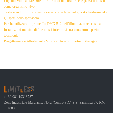
Eugenio Viola al MADRE: il ritorno di un curatore che pensa il museo
come organismo vivo
Teatri e auditorium contemporanei: come la tecnologia sta trasformando
gli spazi dello spettacolo
Perché utilizzare il protocollo DMX 512 nell’illuminazione artistica
Installazioni multimediali e musei interattivi: tra contenuto, spazio e
tecnologia
Progettazione e Allestimento Mostre d’Arte: un Partner Strategico
t
+39 081 19318787
Zona industriale Marcianise Nord (Centro PIC) S.S. Sannitica 87, KM
19+800