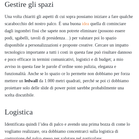
Gestire gli spazi
Una volta chiariti gli aspetti di cui sopra possiamo iniziare a fare qualche
scarabocchio del nostro palco. È una buona
idea
quella di cominciare
dagli ingombri fissi che sapete non potrete eliminare (possono essere
podi, sgabelli, tavoli di presidenza…) per valutare poi lo spazio
disponibile a personalizzazioni e proposte creative. Cercare un impatto
tecnologico importante a tutti i costi in questa fase può risultare dannoso
e poco efficace in termini comunicativi, logistici e di budget; a mio
avviso in questa fase le parole d’ordine sono pulizia, eleganza e
funzionalità. Anche se lo spazio ce lo permette non dobbiamo per forza
mettere un
ledwall
da 1.000 metri quadrati, perché se poi ci dobbiamo
proiettare solo delle slide di power point sarebbe probabilmente una
scelta discutibile.
Logistica
Identificata quindi l’idea di palco e avendo una prima bozza di come lo
vogliamo realizzare, ora dobbiamo concentrarci sulla logistica di
costruzione del palco stesso per valutare nel particolare: