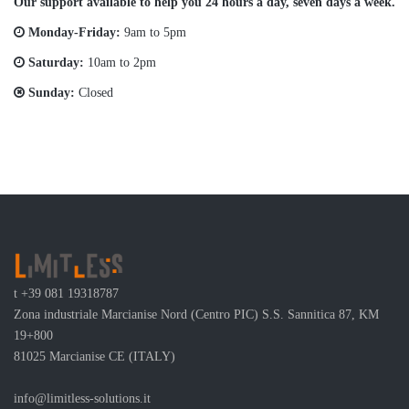
Our support available to help you 24 hours a day, seven days a week.
Monday-Friday:
9am to 5pm
Saturday:
10am to 2pm
Sunday:
Closed
t
+39 081 19318787
Zona industriale Marcianise Nord (Centro PIC) S.S. Sannitica 87, KM
19+800
81025 Marcianise CE (ITALY)
info@limitless-solutions.it