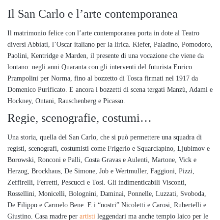
Il San Carlo e l’arte contemporanea
Il matrimonio felice con l’arte contemporanea porta in dote al Teatro
diversi Abbiati, l’Oscar italiano per la lirica. Kiefer, Paladino, Pomodoro,
Paolini, Kentridge e Marden, il presente di una vocazione che viene da
lontano: negli anni Quaranta con gli interventi del futurista Enrico
Prampolini per Norma, fino al bozzetto di Tosca firmati nel 1917 da
Domenico Purificato. E ancora i bozzetti di scena tergati Manzù, Adami e
Hockney, Ontani, Rauschenberg e Picasso.
Regie, scenografie, costumi…
Una storia, quella del San Carlo, che si può permettere una squadra di
registi, scenografi, costumisti come Frigerio e Squarciapino, Ljubimov e
Borowski, Ronconi e Palli, Costa Gravas e Aulenti, Martone, Vick e
Herzog, Brockhaus, De Simone, Job e Wertmuller, Faggioni, Pizzi,
Zeffirelli, Ferretti, Pescucci e Tosi. Gli indimenticabili Visconti,
Rossellini, Monicelli, Bolognini, Daminai, Ponnelle, Luzzati, Svoboda,
De Filippo e Carmelo Bene. E i “nostri” Nicoletti e Carosi, Rubertelli e
Giustino. Casa madre per
artisti
leggendari ma anche tempio laico per le