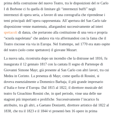
prima della costruzione del nuovo Teatro, tra le disposizioni del re Carlo
I di Borbone ci fu quella di limitare gli “intermezzi buffi” negli
intermezzi di opera seria, a favore di una coreografia che riprendesse i
temi principali dell’opera rappresentata. All’apertura del San Carlo tale
disposizione venne mantenuta, allargandosi successivamente ad interi
spettacoli
di danza, che portarono alla costituzione di una vera e propria
“scuola napoletana” che andava via via affermandosi con la fama che il
Teatro riscosse via via in Europa. Nel frattempo, nel 1770 era stato ospite
del teatro (solo come spettatore) il giovane Mozart.
La nuova sala, ricostruita dopo un incendio che la distrusse nel 1816, fu
inaugurata il 12 gennaio 1817 con la cantata Il sogno di Partenope di
Giovanni Simone Mayr, già presente al San Carlo con altri lavori, tra cui
Medea in Corinto. La presenza di Mayr, come quella di Rossini, si
doveva essenzialmente a Domenico Barbaja, il più grande impresario
d’Italia e forse d’Europa. Dal 1815 al 1822, il direttore musicale del
teatro fu Gioachino Rossini che, in quel periodo, visse una delle sue
stagioni più importanti e prolifiche. Successivamente l’incarico fu
attribuito, tra gli altri, a Gaetano Donizetti, direttore artistico dal 1822 al
1838, che tra il 1823 e il 1844 vi presentò ben 16 opere in prima