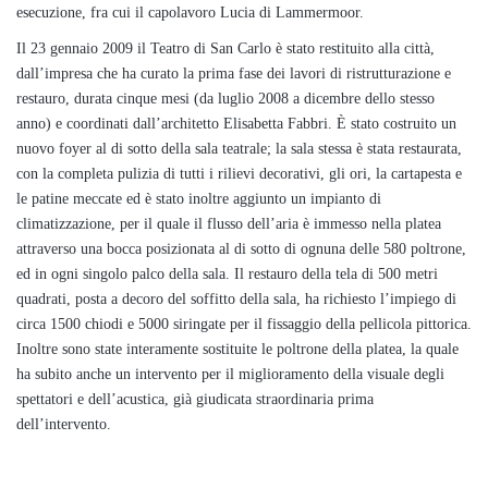
esecuzione, fra cui il capolavoro Lucia di Lammermoor.
Il 23 gennaio 2009 il Teatro di San Carlo è stato restituito alla città,
dall’impresa che ha curato la prima fase dei lavori di ristrutturazione e
restauro, durata cinque mesi (da luglio 2008 a dicembre dello stesso
anno) e coordinati dall’architetto Elisabetta Fabbri. È stato costruito un
nuovo foyer al di sotto della sala teatrale; la sala stessa è stata restaurata,
con la completa pulizia di tutti i rilievi decorativi, gli ori, la cartapesta e
le patine meccate ed è stato inoltre aggiunto un impianto di
climatizzazione, per il quale il flusso dell’aria è immesso nella platea
attraverso una bocca posizionata al di sotto di ognuna delle 580 poltrone,
ed in ogni singolo palco della sala. Il restauro della tela di 500 metri
quadrati, posta a decoro del soffitto della sala, ha richiesto l’impiego di
circa 1500 chiodi e 5000 siringate per il fissaggio della pellicola pittorica.
Inoltre sono state interamente sostituite le poltrone della platea, la quale
ha subito anche un intervento per il miglioramento della visuale degli
spettatori e dell’acustica, già giudicata straordinaria prima
dell’intervento.