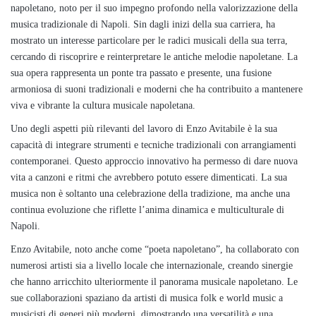
napoletano, noto per il suo impegno profondo nella valorizzazione della
musica tradizionale di Napoli. Sin dagli inizi della sua carriera, ha
mostrato un interesse particolare per le radici musicali della sua terra,
cercando di riscoprire e reinterpretare le antiche melodie napoletane. La
sua opera rappresenta un ponte tra passato e presente, una fusione
armoniosa di suoni tradizionali e moderni che ha contribuito a mantenere
viva e vibrante la cultura musicale napoletana.
Uno degli aspetti più rilevanti del lavoro di Enzo Avitabile è la sua
capacità di integrare strumenti e tecniche tradizionali con arrangiamenti
contemporanei. Questo approccio innovativo ha permesso di dare nuova
vita a canzoni e ritmi che avrebbero potuto essere dimenticati. La sua
musica non è soltanto una celebrazione della tradizione, ma anche una
continua evoluzione che riflette l’anima dinamica e multiculturale di
Napoli.
Enzo Avitabile, noto anche come “poeta napoletano”, ha collaborato con
numerosi artisti sia a livello locale che internazionale, creando sinergie
che hanno arricchito ulteriormente il panorama musicale napoletano. Le
sue collaborazioni spaziano da artisti di musica folk e world music a
musicisti di generi più moderni, dimostrando una versatilità e una