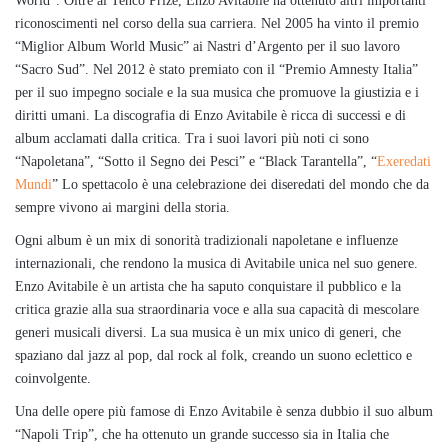
World”. Oltre al Tenco Prize, Enzo Avitabile ha ottenuto altri importanti
riconoscimenti nel corso della sua carriera. Nel 2005 ha vinto il premio
“Miglior Album World Music” ai Nastri d’Argento per il suo lavoro
“Sacro Sud”. Nel 2012 è stato premiato con il “Premio Amnesty Italia”
per il suo impegno sociale e la sua musica che promuove la giustizia e i
diritti umani. La discografia di Enzo Avitabile è ricca di successi e di
album acclamati dalla critica. Tra i suoi lavori più noti ci sono
“Napoletana”, “Sotto il Segno dei Pesci” e “Black Tarantella”, “
Exeredati
Mundi
” Lo spettacolo è una celebrazione dei diseredati del mondo che da
sempre vivono ai margini della storia.
Ogni album è un mix di sonorità tradizionali napoletane e influenze
internazionali, che rendono la musica di Avitabile unica nel suo genere.
Enzo Avitabile è un artista che ha saputo conquistare il pubblico e la
critica grazie alla sua straordinaria voce e alla sua capacità di mescolare
generi musicali diversi. La sua musica è un mix unico di generi, che
spaziano dal jazz al pop, dal rock al folk, creando un suono eclettico e
coinvolgente.
Una delle opere più famose di Enzo Avitabile è senza dubbio il suo album
“Napoli Trip”, che ha ottenuto un grande successo sia in Italia che