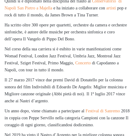
Quindi si è diplomato nella disciplina del flauto al
Conservatorio di
Napoli San Pietro a Majella
e ha iniziato a collaborare con
artisti
pop e
rock di tutto il mondo, da James Brown a Tina Turner.
Ha scritto oltre 300 opere per quartetti, orchestre da camera e orchestre
sinfoniche, è autore delle musiche per orchestra sinfonica e coro
dell’opera Il Vangelo di Pippo Del Bono.
Nel corso della sua carriera si è esibito in varie manifestazioni come
Womad Festival, London Jazz Festival, Umbria Jazz, Montreal Jazz
Festival, Sziget Festival, Primo Maggio,
Concerto
di Capodanno a
Napoli, con tour in tutto il mondo.
Il 27 marzo 2017 vince due premi David di Donatello per la colonna
sonora del film Indivisibili di Edoardo De Angelis: Miglior musicista e
Migliore canzone originale (Abbi pietà di noi). Il 1º luglio 2017 vince
anche ai Nastri d’argento.
Un anno dopo, viene chiamato a partecipare al
Festival di Sanremo
2018
in coppia con Peppe Servillo nella categoria Campioni con la canzone Il
coraggio di ogni giorno, classificandosi dodicesimo.
Nel 2019 ha vinto il Nastro d’Argento per la migliore colonna sonora,