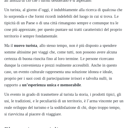
all’altezza di ciò che i turisti desiderano e si aspettano.
Un turista, al giorno d’oggi, è indubbiamente alla ricerca di qualcosa che
lo sorprenda e che formi ricordi indelebili del luogo in cui si trova. Le
tipicità di un Paese o di una città rimangono sempre e comunque tra le
cose più apprezzate, per questo puntare sui tratti caratteristici del proprio
territorio è sempre fondamentale.
Ma il
nuovo turista
, allo stesso tempo, non è più disposto a spendere
somme altissime per viaggi che, come tutti, non possono avere alcuna
certezza di buona riuscita fino al loro termine. Le persone ricercano
dunque la convenienza e prezzi realmente accessibili. Anche in questo
caso, un evento culturale rappresenta una soluzione idonea e ideale,
proprio per i suoi costi di partecipazione irrisori e talvolta nulli, in
rapporto a
un’esperienza unica e memorabile
.
Un evento in grado di trasmettere al turista la storia, i prodotti tipici, gli
usi, le tradizioni, e le peculiarità di un territorio, è l’arma vincente per un
reale sviluppo del turismo e la soddisfazione di chi, dopo troppo tempo,
si riavvicina al piacere di viaggiare.