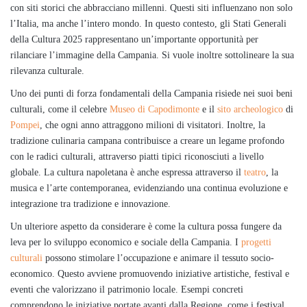
con siti storici che abbracciano millenni. Questi siti influenzano non solo
l’Italia, ma anche l’intero mondo. In questo contesto, gli Stati Generali
della Cultura 2025 rappresentano un’importante opportunità per
rilanciare l’immagine della Campania. Si vuole inoltre sottolineare la sua
rilevanza culturale.
Uno dei punti di forza fondamentali della Campania risiede nei suoi beni
culturali, come il celebre
Museo di Capodimonte
e il
sito archeologico
di
Pompei
, che ogni anno attraggono milioni di visitatori. Inoltre, la
tradizione culinaria campana contribuisce a creare un legame profondo
con le radici culturali, attraverso piatti tipici riconosciuti a livello
globale. La cultura napoletana è anche espressa attraverso il
teatro
, la
musica e l’arte contemporanea, evidenziando una continua evoluzione e
integrazione tra tradizione e innovazione.
Un ulteriore aspetto da considerare è come la cultura possa fungere da
leva per lo sviluppo economico e sociale della Campania. I
progetti
culturali
possono stimolare l’occupazione e animare il tessuto socio-
economico. Questo avviene promuovendo iniziative artistiche, festival e
eventi che valorizzano il patrimonio locale. Esempi concreti
comprendono le iniziative portate avanti dalla Regione, come i festival