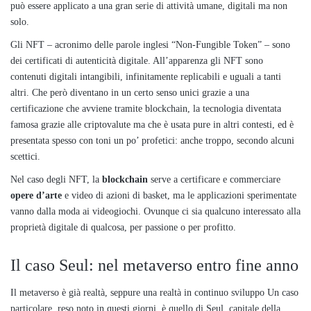
può essere applicato a una gran serie di attività umane, digitali ma non
solo.
Gli NFT – acronimo delle parole inglesi “Non-Fungible Token” – sono
dei certificati di autenticità digitale. All’apparenza gli NFT sono
contenuti digitali intangibili, infinitamente replicabili e uguali a tanti
altri. Che però diventano in un certo senso unici grazie a una
certificazione che avviene tramite blockchain, la tecnologia diventata
famosa grazie alle criptovalute ma che è usata pure in altri contesti, ed è
presentata spesso con toni un po’ profetici: anche troppo, secondo alcuni
scettici.
Nel caso degli NFT, la
blockchain
serve a certificare e commerciare
opere d’arte
e video di azioni di basket, ma le applicazioni sperimentate
vanno dalla moda ai videogiochi. Ovunque ci sia qualcuno interessato alla
proprietà digitale di qualcosa, per passione o per profitto.
Il caso Seul: nel metaverso entro fine anno
Il metaverso è già realtà, seppure una realtà in continuo sviluppo Un caso
particolare, reso noto in questi giorni, è quello di Seul, capitale della