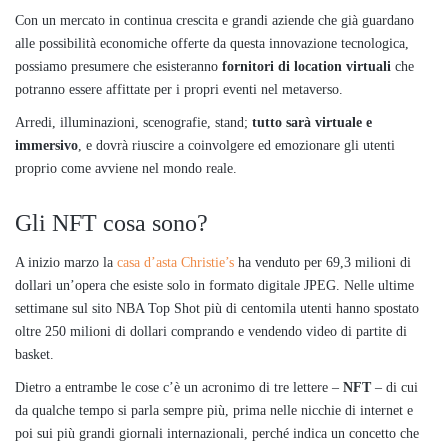
Con un mercato in continua crescita e grandi aziende che già guardano
alle possibilità economiche offerte da questa innovazione tecnologica,
possiamo presumere che esisteranno
fornitori di location virtuali
che
potranno essere affittate per i propri eventi nel metaverso.
Arredi, illuminazioni, scenografie, stand;
tutto sarà virtuale e
immersivo
, e dovrà riuscire a coinvolgere ed emozionare gli utenti
proprio come avviene nel mondo reale.
Gli NFT cosa sono?
A inizio marzo la
casa d’asta Christie’s
ha venduto per 69,3 milioni di
dollari un’opera che esiste solo in formato digitale JPEG. Nelle ultime
settimane sul sito NBA Top Shot più di centomila utenti hanno spostato
oltre 250 milioni di dollari comprando e vendendo video di partite di
basket.
Dietro a entrambe le cose c’è un acronimo di tre lettere –
NFT
– di cui
da qualche tempo si parla sempre più, prima nelle nicchie di internet e
poi sui più grandi giornali internazionali, perché indica un concetto che