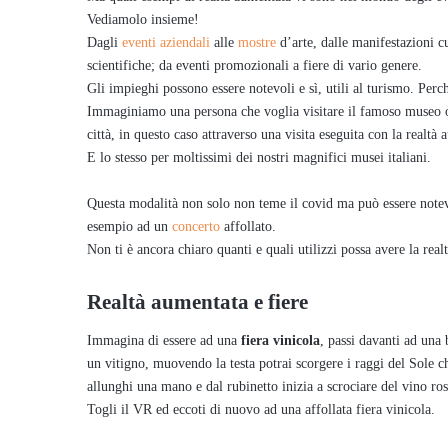
Vediamolo insieme!
Dagli
eventi aziendali
alle
mostre
d’arte, dalle manifestazioni c
scientifiche; da eventi promozionali a fiere di vario genere.
Gli impieghi possono essere notevoli e sì, utili al turismo. Per
Immaginiamo una persona che voglia visitare il famoso museo
città, in questo caso attraverso una visita eseguita con la real
E lo stesso per moltissimi dei nostri magnifici musei italiani.
Questa modalità non solo non teme il covid ma può essere notevo
esempio ad un
concerto
affollato.
Non ti è ancora chiaro quanti e quali utilizzi possa avere la r
Realtà aumentata e fiere
Immagina di essere ad una
fiera vinicola
, passi davanti ad una 
un vitigno, muovendo la testa potrai scorgere i raggi del Sole c
allunghi una mano e dal rubinetto inizia a scrociare del vino ros
Togli il VR ed eccoti di nuovo ad una affollata fiera vinicola.