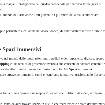
co la magia: il protagonista del quadro prende vita per narrarvi le sue gesta o
o.
al mondo dell’arte anche i più giovani o i più smart della realtà aumentata!
uò permettere a chi abbia un visore idoneo, di poter visitare mostre d’arte e 
e Spazi immersivi
e nel mondo delle installazioni multimediali e dell’esperienza digitale, spesso 
apping è
una tecnica di proiezione avanzata che consente di adattare contenuti 
creando effetti visivi dinamici e illusioni ottiche. Gli
Spazi immersivi
tore attraverso immagini, suoni e tecnologie interattive, trasformando l’esperi
si tratta di una “proiezione mappata”, ovvero dell’utilizzo di video, immagini, 
co, tanto da aver trovato spazio in quello che recentemente è stato definito mar