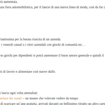
ltà aumentata.
una fiera automobilistica, per il lancio di una nuova linea di moda, così da far d
antissima per la buona riuscita di un azienda.
 i venerdì casual o i ritiri aziendali con giochi di comunità etc…
rso giochi per dipendenti si potrà aumentare il buon umore generale e quindi il
hi di lavoro e alimentare così nuove skills.
 lascia ogni volta ammaliati.
perture dei musei
– un museo che volevate vedere da tempo.
 di scaricare un’app gratuita, arrivati davanti un bellissimo ritratto un altro cart