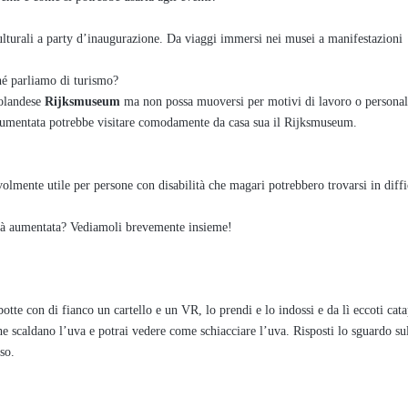
ulturali a party d’inaugurazione. Da viaggi immersi nei musei a manifestazioni
ché parliamo di turismo?
 olandese
Rijksmuseum
ma non possa muoversi per motivi di lavoro o personali
tà aumentata potrebbe visitare comodamente da casa sua il Rijksmuseum.
lmente utile per persone con disabilità che magari potrebbero trovarsi in diffi
ealtà aumentata? Vediamoli brevemente insieme!
botte con di fianco un cartello e un VR, lo prendi e lo indossi e da lì eccoti cata
he scaldano l’uva e potrai vedere come schiacciare l’uva. Risposti lo sguardo sul
so.