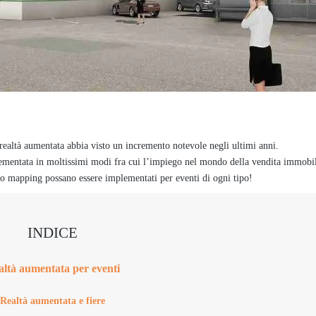
ealtà aumentata abbia visto un incremento notevole negli ultimi anni.
mplementata in moltissimi modi fra cui l’impiego nel mondo della vendita immobil
eo mapping possano essere implementati per eventi di ogni tipo!
INDICE
ltà aumentata per eventi
Realtà aumentata e fiere