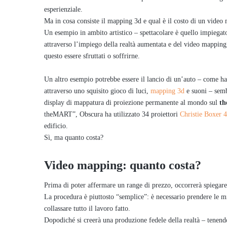
esperienziale.
Ma in cosa consiste il mapping 3d e qual è il costo di un video
Un esempio in ambito artistico – spettacolare è quello impiegato 
attraverso l’impiego della realtà aumentata e del video mapping,
questo essere sfruttati o soffrirne.
Un altro esempio potrebbe essere il lancio di un’auto – come ha 
attraverso uno squisito gioco di luci,
mapping 3d
e suoni – semb
display di mappatura di proiezione permanente al mondo sul
th
theMART”, Obscura ha utilizzato 34 proiettori
Christie Boxer 
edificio.
Sì, ma quanto costa?
Video mapping: quanto costa?
Prima di poter affermare un range di prezzo, occorrerà spiegar
La procedura è piuttosto “semplice”: è necessario prendere le mi
collassare tutto il lavoro fatto.
Dopodiché si creerà una produzione fedele della realtà – tenendo