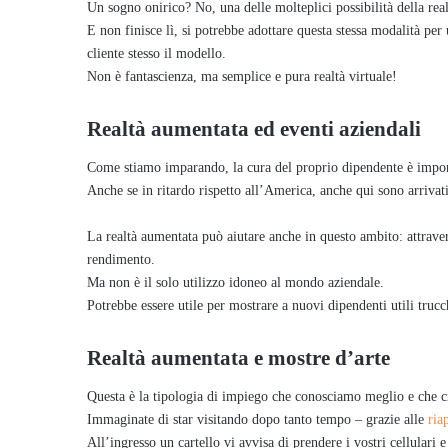
Un sogno onirico? No, una delle molteplici possibilità della rea
E non finisce lì, si potrebbe adottare questa stessa modalità per 
cliente stesso il modello.
Non è fantascienza, ma semplice e pura realtà virtuale!
Realtà aumentata ed eventi aziendali
Come stiamo imparando, la cura del proprio dipendente è import
Anche se in ritardo rispetto all’America, anche qui sono arrivati
La realtà aumentata può aiutare anche in questo ambito: attrave
rendimento.
Ma non è il solo utilizzo idoneo al mondo aziendale.
Potrebbe essere utile per mostrare a nuovi dipendenti utili trucc
Realtà aumentata e mostre d’arte
Questa è la tipologia di impiego che conosciamo meglio e che ci
Immaginate di star visitando dopo tanto tempo – grazie alle
ria
All’ingresso un cartello vi avvisa di prendere i vostri cellulari e