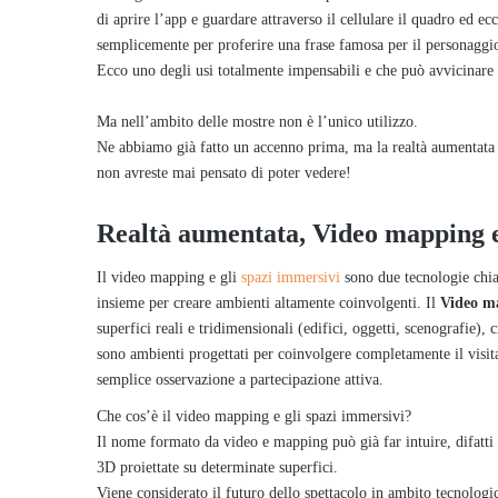
di aprire l’app e guardare attraverso il cellulare il quadro ed ec
semplicemente per proferire una frase famosa per il personaggi
Ecco uno degli usi totalmente impensabili e che può avvicinare 
Ma nell’ambito delle mostre non è l’unico utilizzo.
Ne abbiamo già fatto un accenno prima, ma la realtà aumentata p
non avreste mai pensato di poter vedere!
Realtà aumentata, Video mapping 
Il video mapping e gli
spazi immersivi
sono due tecnologie chiav
insieme per creare ambienti altamente coinvolgenti. Il
Video m
superfici reali e tridimensionali (edifici, oggetti, scenografie), 
sono ambienti progettati per coinvolgere completamente il visita
semplice osservazione a partecipazione attiva.
Che cos’è il video mapping e gli spazi immersivi?
Il nome formato da video e mapping può già far intuire, difatti 
3D proiettate su determinate superfici.
Viene considerato il futuro dello spettacolo in ambito tecnologi