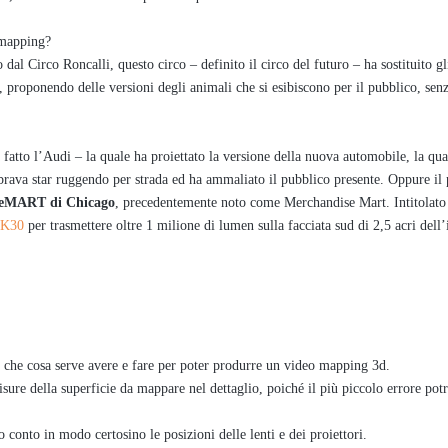
 mapping?
dal Circo Roncalli, questo circo – definito il circo del futuro – ha sostituito gl
 proponendo delle versioni degli animali che si esibiscono per il pubblico, sen
fatto l’Audi – la quale ha proiettato la versione della nuova automobile, la qua
rava star ruggendo per strada ed ha ammaliato il pubblico presente. Oppure il
eMART di Chicago
, precedentemente noto come Merchandise Mart. Intitolato
4K30
per trasmettere oltre 1 milione di lumen sulla facciata sud di 2,5 acri dell
e che cosa serve avere e fare per poter produrre un video mapping 3d.
sure della superficie da mappare nel dettaglio, poiché il più piccolo errore pot
 conto in modo certosino le posizioni delle lenti e dei proiettori.