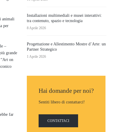
Installazioni multimediali e musei interattivi:
i animali
tra contenuto, spazio e tecnologia
za per
8 Aprile 2026
Progettazione e Allestimento Mostre d’Arte: un
le –
Partner Strategico
 più grande
1 Aprile 2026
 “Art on
’iconico
Hai domande per noi?
Sentiti libero di contattarci!
rebbe far
CONTATTACI