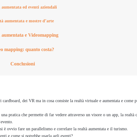
 aumentata ed eventi aziendali
tà aumentata e mostre d’arte
à aumentata e Videomapping
eo mapping: quanto costa?
Conclusioni
i cardboard, dei VR ma in cosa consiste la realtà virtuale e aumentata e come 
na pratica che permette di far vedere attraverso un visore o un app, la realtà c
’evento.
si è ovvio fare un parallelismo e correlare la realtà aumentata e il turismo.
nti e come si potrebbe usarla agli eventi?