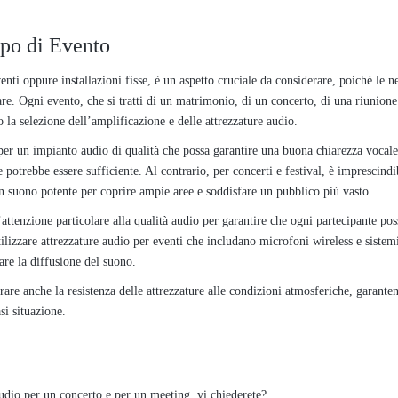
ipo di Evento
enti oppure installazioni fisse, è un aspetto cruciale da considerare, poiché le ne
are. Ogni evento, che si tratti di un matrimonio, di un concerto, di una riunione
o la selezione dell’amplificazione e delle attrezzature audio.
er un impianto audio di qualità che possa garantire una buona chiarezza vocale
 potrebbe essere sufficiente. Al contrario, per concerti e festival, è imprescindi
n suono potente per coprire ampie aree e soddisfare un pubblico più vasto.
’attenzione particolare alla qualità audio per garantire che ogni partecipante pos
tilizzare attrezzature audio per eventi che includano microfoni wireless e sistem
are la diffusione del suono.
rare anche la resistenza delle attrezzature alle condizioni atmosferiche, garante
si situazione.
audio per un concerto e per un meeting, vi chiederete?