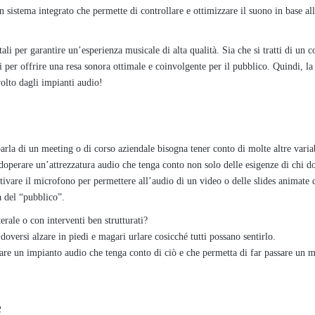
 sistema integrato che permette di controllare e ottimizzare il suono in base al
li per garantire un’esperienza musicale di alta qualità. Sia che si tratti di un c
i per offrire una resa sonora ottimale e coinvolgente per il pubblico. Quindi, l
volto dagli impianti audio!
rla di un meeting o di corso aziendale bisogna tener conto di molte altre variab
operare un’attrezzatura audio che tenga conto non solo delle esigenze di chi d
attivare il microfono per permettere all’audio di un video o delle slides animate 
a del “pubblico”.
erale o con interventi ben strutturati?
oversi alzare in piedi e magari urlare cosicché tutti possano sentirlo.
udiare un impianto audio che tenga conto di ciò e che permetta di far passare un 
e