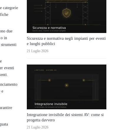
e categorie
ifiche
tono due
 o in
Sicurezza e normativa negli impianti per eventi
e luoghi pubblici
 strumenti
21 Luglio 2026
re
er eventi
enti.
lanciamento
e e
arantire
Integrazione invisibile dei sistemi AV: come si
progetta davvero
guata
21 Luglio 2026