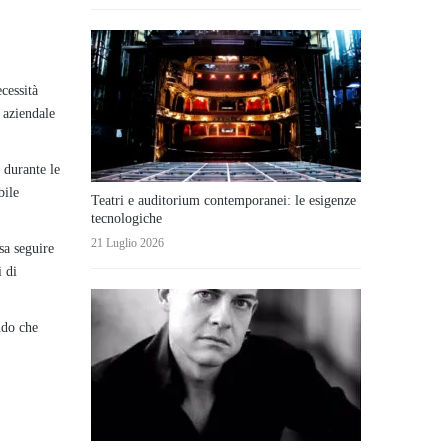
cessità
 aziendale
 durante le
bile
Teatri e auditorium contemporanei: le esigenze
tecnologiche
21 Luglio 2026
sa seguire
i di
ndo che