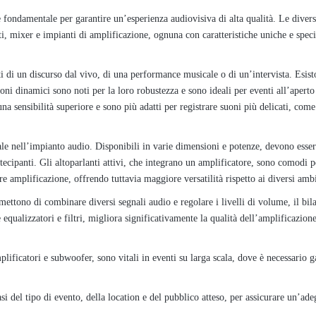
 fondamentale per garantire un’esperienza audiovisiva di alta qualità. Le divers
ti, mixer e impianti di amplificazione, ognuna con caratteristiche uniche e spec
atti di un discurso dal vivo, di una performance musicale o di un’intervista. Esis
oni dinamici sono noti per la loro robustezza e sono ideali per eventi all’aperto
 sensibilità superiore e sono più adatti per registrare suoni più delicati, come
iale nell’impianto audio. Disponibili in varie dimensioni e potenze, devono esse
tecipanti. Gli altoparlanti attivi, che integrano un amplificatore, sono comodi p
re amplificazione, offrendo tuttavia maggiore versatilità rispetto ai diversi ambi
ettono di combinare diversi segnali audio e regolare i livelli di volume, il bi
 equalizzatori e filtri, migliora significativamente la qualità dell’amplificazion
lificatori e subwoofer, sono vitali in eventi su larga scala, dove è necessario g
si del tipo di evento, della location e del pubblico atteso, per assicurare un’ade