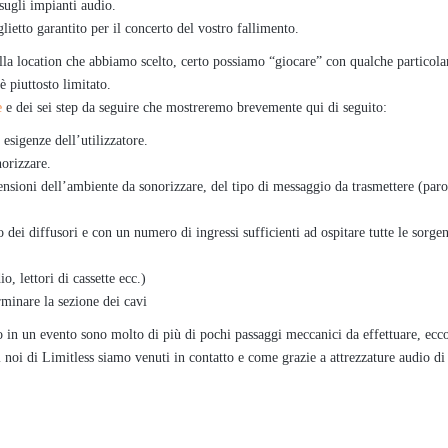
sugli impianti audio.
ietto garantito per il concerto del vostro fallimento.
lla location che abbiamo scelto, certo possiamo “giocare” con qualche particola
 piuttosto limitato.
e
e dei sei step da seguire che mostreremo brevemente qui di seguito:
 esigenze dell’utilizzatore.
norizzare.
mensioni dell’ambiente da sonorizzare, del tipo di messaggio da trasmettere (par
dei diffusori e con un numero di ingressi sufficienti ad ospitare tutte le sorge
o, lettori di cassette ecc.)
rminare la sezione dei cavi
o in un evento sono molto di più di pochi passaggi meccanici da effettuare, ecc
i noi di Limitless siamo venuti in contatto e come grazie a attrezzature audio di