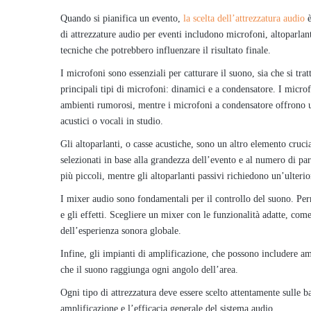
Quando si pianifica un evento,
la scelta dell’attrezzatura audio
è
di attrezzature audio per eventi includono microfoni, altoparlan
tecniche che potrebbero influenzare il risultato finale.
I microfoni sono essenziali per catturare il suono, sia che si tr
principali tipi di microfoni: dinamici e a condensatore. I microf
ambienti rumorosi, mentre i microfoni a condensatore offrono una
acustici o vocali in studio.
Gli altoparlanti, o casse acustiche, sono un altro elemento cruc
selezionati in base alla grandezza dell’evento e al numero di par
più piccoli, mentre gli altoparlanti passivi richiedono un’ulterio
I mixer audio sono fondamentali per il controllo del suono. Perm
e gli effetti. Scegliere un mixer con le funzionalità adatte, come
dell’esperienza sonora globale.
Infine, gli impianti di amplificazione, che possono includere amp
che il suono raggiunga ogni angolo dell’area.
Ogni tipo di attrezzatura deve essere scelto attentamente sulle ba
amplificazione e l’efficacia generale del sistema audio.