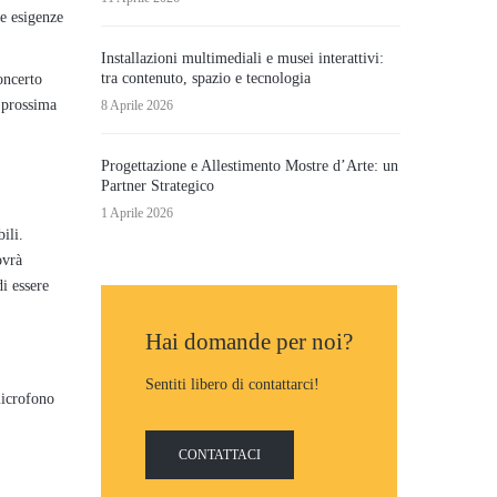
le esigenze
Installazioni multimediali e musei interattivi:
tra contenuto, spazio e tecnologia
oncerto
a prossima
8 Aprile 2026
Progettazione e Allestimento Mostre d’Arte: un
Partner Strategico
1 Aprile 2026
ili.
ovrà
di essere
Hai domande per noi?
Sentiti libero di contattarci!
microfono
CONTATTACI