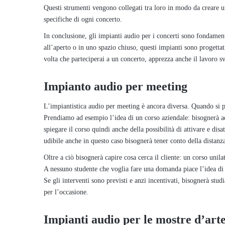
Questi strumenti vengono collegati tra loro in modo da creare un
specifiche di ogni concerto.
In conclusione, gli impianti audio per i concerti sono fondamenta
all’aperto o in uno spazio chiuso, questi impianti sono progettat
volta che parteciperai a un concerto, apprezza anche il lavoro s
Impianto audio per meeting
L’impiantistica audio per meeting è ancora diversa. Quando si pa
Prendiamo ad esempio l’idea di un corso aziendale: bisognerà ad
spiegare il corso quindi anche della possibilità di attivare e dis
udibile anche in questo caso bisognerà tener conto della distanz
Oltre a ciò bisognerà capire cosa cerca il cliente: un corso unilat
A nessuno studente che voglia fare una domanda piace l’idea di d
Se gli interventi sono previsti e anzi incentivati, bisognerà st
per l’occasione.
Impianti audio per le mostre d’art