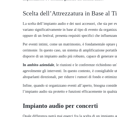
Scelta dell’Attrezzatura in Base al T
La scelta dell’impianto audio e dei suoi accessori, che sia per ev
variano significativamente in base al tipo di evento da organizz
oppure di un festival, presenta requisiti specifici che influenzan
Per eventi intimi, come un matrimonio, è fondamentale optare p
cerimonie. In questo caso, un sistema di amplificazione portatile
disporre di un impianto audio più robusto, capace di generare u
In ambito aziendale
, le riunioni e le conferenze richiedono un
agevolmente gli interventi. In questo contesto, è consigliabile u
altoparlanti direzionali, per ridurre i rumori di fondo e ottimizz
Infine, quando si organizzano eventi all’aperto, bisogna conside
l’impianto audio sia protetto e funzioni efficacemente in qualsia
Impianto audio per concerti
Quale differenza potrà mai esserci fra la scelta di un impianto 