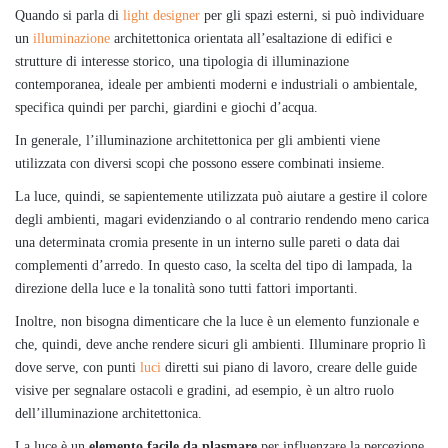
Quando si parla di
light designer
per gli spazi esterni, si può individuare
un
illuminazione
architettonica orientata all’esaltazione di edifici e
strutture di interesse storico, una tipologia di illuminazione
contemporanea, ideale per ambienti moderni e industriali o ambientale,
specifica quindi per parchi, giardini e giochi d’acqua.
In generale, l’illuminazione architettonica per gli ambienti viene
utilizzata con diversi scopi che possono essere combinati insieme.
La luce, quindi, se sapientemente utilizzata può aiutare a gestire il colore
degli ambienti, magari evidenziando o al contrario rendendo meno carica
una determinata cromia presente in un interno sulle pareti o data dai
complementi d’arredo. In questo caso, la scelta del tipo di lampada, la
direzione della luce e la tonalità sono tutti fattori importanti.
Inoltre, non bisogna dimenticare che la luce è un elemento funzionale e
che, quindi, deve anche rendere sicuri gli ambienti. Illuminare proprio lì
dove serve, con punti
luci
diretti sui piano di lavoro, creare delle guide
visive per segnalare ostacoli e gradini, ad esempio, è un altro ruolo
dell’illuminazione architettonica.
La luce è un
elemento facile da plasmare
per influenzare la percezione