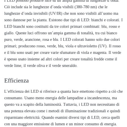
I LED possono produrre luce su un’ampia gamma di lunghezze d’onda.
Ciò include sia le lunghezze d’onda visibili (380-780 nm) che le
lunghezze d’onda invisibili (UV/IR) che non sono visibili all’uomo ma
sono dannose per la pianta. Esistono due tipi di LED: bianchi e colorati. I
LED bianchi sono costituiti da tre colori primari combinati: blu, rosso e
giallo. Queste luci offrono un’ampia gamma di tonalità, tra cui bianco
puro, verde, arancione, rosa e blu. I LED colorati hanno solo due colori
primari; producono rosso, verde, blu, viola e ultravioletto (UV). Il rosso
e il blu sono usati per creare varie sfumature di viola e magenta. Il verde
è spesso usato insieme ad altri colori per creare tonalità fredde come il
verde lime, il verde oliva e il verde smeraldo.
Efficienza
L’efficienza dei LED si riferisce a quanta luce emettono rispetto a ciò che
consumano. Usano meno energia delle lampadine a incandescenza, ma
questo va a scapito della luminosità. Tuttavia, i LED non necessitano di
una potenza elevata come i metodi di illuminazione tradizionali e quindi
risparmiano elettricità. Quando esamini diversi tipi di LED, cerca quelli
con una maggiore emissione di lumen e un minor consumo di energia.