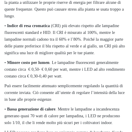
la pianta a utilizzare le proprie riserve di energia per filtrare alcune di
queste frequenze. Questo può causare stress alla pianta se usata troppo a
lungo.
•
Indice di resa cromatica
(CRI) più elevato rispetto alle lampadine
fluorescenti standard e HID. Il CRI è misurato al 100%, mentre le
lampadine normali cadono tra il 60% e l’80%. Poiché la maggior parte
delle piante preferisce il blu rispetto al verde e al giallo, un CRI più alto
significa una luce di migliore qualità per le tue piante.
•
Minore costo per lumen
. Le lampadine fluorescenti generalmente
costano circa € 0,50- € 0,60 per watt, mentre i LED ad alto rendimento
costano circa € 0,30-0,40 per watt.
Può essere facilmente attenuato semplicemente regolando la quantità di
corrente inviata. Ciò consente all’utente di regolare l’intensità della luce
in base alle proprie esigenze.
•
Bassa generazione di calore
. Mentre le lampadine a incandescenza
generano quasi 70 watt di calore per lampadina, i LED ne producono
solo 1/10, il che li rende molto più sicuri per i coltivatori indoor.