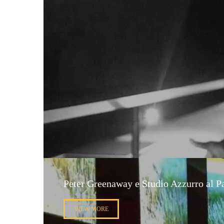
Peter Greenaway e Studio Azzurro al P
VIEW MORE