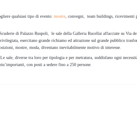
gliere qualsiasi tipo di evento:
mostre
, convegni, team buildings, ricevimenti p
 Scuderie di Palazzo Ruspoli, le sale della Galleria Rucellai affacciate su Via d
 privilegiata, esercitano grande richiamo ed attrazione sul grande pubblico tras
posizioni, mostre, moda, diventano inevitabilmente motivo di interesse.
 Le sale, diverse tra loro per tipologia e per metratura, soddisfano ogni necessit
 piu’importanti, con posti a sedere fino a 250 persone.