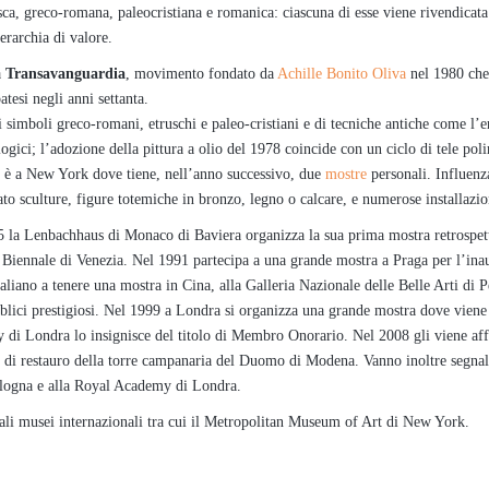
sca, greco-romana, paleocristiana e romanica: ciascuna di esse viene rivendicat
gerarchia di valore.
a
Transavanguardia
, movimento fondato da
Achille Bonito Oliva
nel 1980 che
atesi negli anni settanta.
i simboli greco-romani, etruschi e paleo-cristiani e di tecniche antiche come l’e
ogici; l’adozione della pittura a olio del 1978 coincide con un ciclo di tele pol
78 è a New York dove tiene, nell’anno successivo, due
mostre
personali. Influenz
zato sculture, figure totemiche in bronzo, legno o calcare, e numerose installazio
5 la Lenbachhaus di Monaco di Baviera organizza la sua prima mostra retrospet
a Biennale di Venezia. Nel 1991 partecipa a una grande mostra a Praga per l’in
aliano a tenere una mostra in Cina, alla Galleria Nazionale delle Belle Arti di 
blici prestigiosi. Nel 1999 a Londra si organizza una grande mostra dove viene 
 di Londra lo insignisce del titolo di Membro Onorario. Nel 2008 gli viene aff
ori di restauro della torre campanaria del Duomo di Modena. Vanno inoltre segna
ologna e alla Royal Academy di Londra.
pali musei internazionali tra cui il Metropolitan Museum of Art di New York.