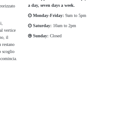
a day, seven days a week.
eorizzato
Monday-Friday:
9am to 5pm
i,
Saturday:
10am to 2pm
l vertice
Sunday:
Closed
o, il
ù restano
o scoglio
ricomincia.