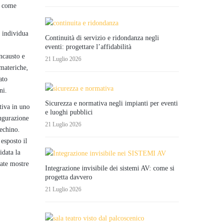
a come
 individua
Continuità di servizio e ridondanza negli
eventi: progettare l’affidabilità
ncausto e
21 Luglio 2026
imateriche,
ato
ni.
Sicurezza e normativa negli impianti per eventi
tiva in uno
e luoghi pubblici
augurazione
21 Luglio 2026
Pechino.
esposto il
idata la
late mostre
Integrazione invisibile dei sistemi AV: come si
progetta davvero
21 Luglio 2026