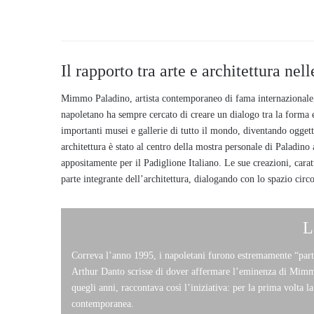
Il rapporto tra arte e architettura nel
Mimmo Paladino, artista contemporaneo di fama internazionale, h
napoletano ha sempre cercato di creare un dialogo tra la forma e l
importanti musei e gallerie di tutto il mondo, diventando oggetto
architettura è stato al centro della mostra personale di Paladino
appositamente per il Padiglione Italiano. Le sue creazioni, cara
parte integrante dell’architettura, dialogando con lo spazio circ
L
Correva l’anno 1995, i napoletani furono estremamente “parte
Arthur Danto scrisse di dover affermare l’eminenza di Mimmo
quegli anni, raccontava così l’iniziativa: per la prima volta l
contemporanea.