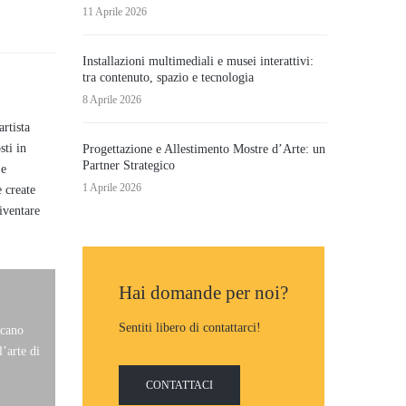
11 Aprile 2026
Installazioni multimediali e musei interattivi:
tra contenuto, spazio e tecnologia
8 Aprile 2026
rtista
sti in
Progettazione e Allestimento Mostre d’Arte: un
Partner Strategico
 e
1 Aprile 2026
e create
iventare
Hai domande per noi?
Sentiti libero di contattarci!
icano
l’arte di
CONTATTACI