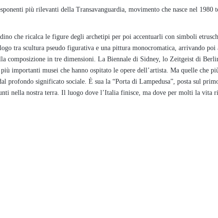
sponenti più rilevanti della Transavanguardia, movimento che nasce nel 1980 t
no che ricalca le figure degli archetipi per poi accentuarli con simboli etrusch
ogo tra scultura pseudo figurativa e una pittura monocromatica, arrivando poi a
alla composizione in tre dimensioni. La Biennale di Sidney, lo Zeitgeist di Berlin
iù importanti musei che hanno ospitato le opere dell’artista. Ma quelle che pi
e dal profondo significato sociale. È sua la “Porta di Lampedusa”, posta sul prim
nti nella nostra terra. Il luogo dove l’Italia finisce, ma dove per molti la vita 