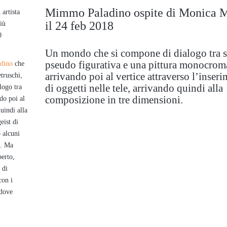
Mimmo Paladino ospite di Monica 
artista
il 24 feb 2018
iù
0
Un mondo che si compone di dialogo tra s
pseudo figurativa e una pittura monocroma
dino
che
arrivando poi al vertice attraverso l’inser
etruschi,
di oggetti nelle tele, arrivando quindi alla
logo tra
composizione in tre dimensioni.
do poi al
quindi alla
eist di
 alcuni
a. Ma
perto,
 di
con i
 dove