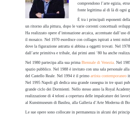
comprendono l’arte egizia, etru
fonte legittima al di là di ogni 
È tra i principali esponenti dell
un ritorno alla pittura, dopo le varie correnti concettuali svilupp
Ha realizzato opere d’intonazione arcaica, accentuate dall’uso d
il mosaico. Nel 1970 esordisce con collages ispirati a temi mitol
dove la figurazione astratta si abbina a oggetti trovati. Nel 19
dall’arte primitiva e tribale, dai primi anni ‘80 ha anche realiz
Nel 1980 partecipa alla sua prima
Biennale di Venezia
. Nel 198
spazio pubblico. Nel 1988 è invitato con una sala personale all
del Castello Reale. Nel 1994 è il primo
artista contemporaneo
it
Nel 1995 Napoli gli dedica una grande rassegna in tre spazi pub
grande ciclo dei Dormienti. Nello stesso anno la Royal Academy
realizzazione di 4 teloni a copertura delle impalcature dei lav
al Kunstmuseum di Basilea, alla Galleria d’Arte Moderna di B
Le sue opere sono collocate in permanenza in alcuni dei princi