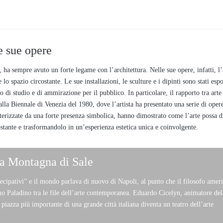
le sue opere
a sempre avuto un forte legame con l’architettura. Nelle sue opere, infatti, l’a
o spazio circostante. Le sue installazioni, le sculture e i dipinti sono stati espo
 di studio e di ammirazione per il pubblico. In particolare, il rapporto tra arte
 alla Biennale di Venezia del 1980, dove l’artista ha presentato una serie di oper
tterizzate da una forte presenza simbolica, hanno dimostrato come l’arte possa d
ostante e trasformandolo in un’esperienza estetica unica e coinvolgente.
a Montagna di Sale
cipativi” e il mondo parlava di nuovo di Napoli, al punto che il filosofo amer
 Paladino tra le file dell’arte contemporanea.
Eduardo Cicelyn
, animatore del
a piazza più importante di una grande città italiana diventa un
teatro
dell’arte