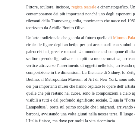
Pittore, scultore, incisore,
regista teatrale
e cinematografico. Un 
contemporaneo dei più importanti nonché uno degli esponenti p
rilevanti della Transavanguardia, movimento che nasce nel 198
teorizzato da Achille Bonito Oliva.
Un’arte tradizionale che guarda al futuro quella di
Mimmo Pala
ricalca le figure degli archetipi per poi accentuarli con simboli 
paleocristiani, greci e romani. Un mondo che si compone di dia
scultura pseudo figurativa e una pittura monocromatica, arrivan
vertice attraverso l’inserimento di oggetti nelle tele, arrivando 
composizione in tre dimensioni. La Biennale di Sidney, lo Zeitg
Berlino, il Metropolitan Museum of Art di New York, sono solo
dei più importanti musei che hanno ospitato le opere dell’artist
quelle che più restano nel cuore, sono le composizioni a cielo a
visibili a tutti e dal profondo significato sociale. È sua la “Porta
Lampedusa”, posta sul primo scoglio che i migranti, arrivando 
barconi, avvistando una volta giunti nella nostra terra. Il luogo
l’Italia finisce, ma dove per molti la vita ricomincia.