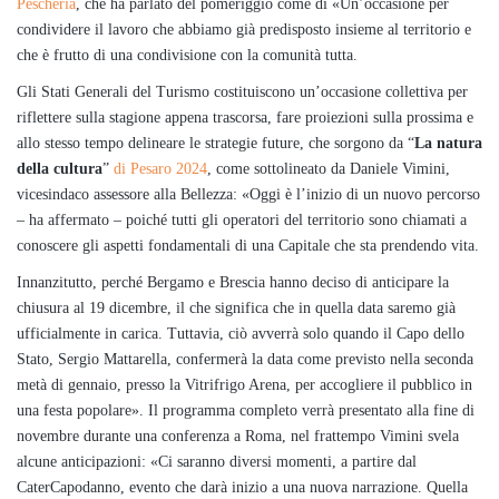
Pescheria
, che ha parlato del pomeriggio come di «Un’occasione per
condividere il lavoro che abbiamo già predisposto insieme al territorio e
che è frutto di una condivisione con la comunità tutta.
Gli Stati Generali del Turismo costituiscono un’occasione collettiva per
riflettere sulla stagione appena trascorsa, fare proiezioni sulla prossima e
allo stesso tempo delineare le strategie future, che sorgono da “
La natura
della cultura
”
di Pesaro 2024
, come sottolineato da Daniele Vimini,
vicesindaco assessore alla Bellezza: «Oggi è l’inizio di un nuovo percorso
– ha affermato – poiché tutti gli operatori del territorio sono chiamati a
conoscere gli aspetti fondamentali di una Capitale che sta prendendo vita.
Innanzitutto, perché Bergamo e Brescia hanno deciso di anticipare la
chiusura al 19 dicembre, il che significa che in quella data saremo già
ufficialmente in carica. Tuttavia, ciò avverrà solo quando il Capo dello
Stato, Sergio Mattarella, confermerà la data come previsto nella seconda
metà di gennaio, presso la Vitrifrigo Arena, per accogliere il pubblico in
una festa popolare». Il programma completo verrà presentato alla fine di
novembre durante una conferenza a Roma, nel frattempo Vimini svela
alcune anticipazioni: «Ci saranno diversi momenti, a partire dal
CaterCapodanno, evento che darà inizio a una nuova narrazione. Quella