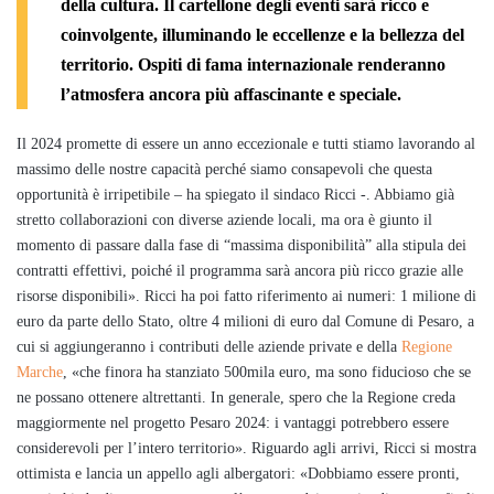
della cultura. Il cartellone degli eventi sarà ricco e
coinvolgente, illuminando le eccellenze e la bellezza del
territorio. Ospiti di fama internazionale renderanno
l’atmosfera ancora più affascinante e speciale.
Il 2024 promette di essere un anno eccezionale e tutti stiamo lavorando al
massimo delle nostre capacità perché siamo consapevoli che questa
opportunità è irripetibile – ha spiegato il sindaco Ricci -. Abbiamo già
stretto collaborazioni con diverse aziende locali, ma ora è giunto il
momento di passare dalla fase di “massima disponibilità” alla stipula dei
contratti effettivi, poiché il programma sarà ancora più ricco grazie alle
risorse disponibili». Ricci ha poi fatto riferimento ai numeri: 1 milione di
euro da parte dello Stato, oltre 4 milioni di euro dal Comune di Pesaro, a
cui si aggiungeranno i contributi delle aziende private e della
Regione
Marche
, «che finora ha stanziato 500mila euro, ma sono fiducioso che se
ne possano ottenere altrettanti. In generale, spero che la Regione creda
maggiormente nel progetto Pesaro 2024: i vantaggi potrebbero essere
considerevoli per l’intero territorio». Riguardo agli arrivi, Ricci si mostra
ottimista e lancia un appello agli albergatori: «Dobbiamo essere pronti,