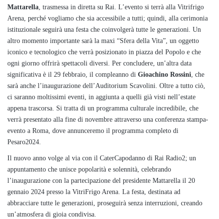
Mattarella
, trasmessa in diretta su Rai. L’evento si terrà alla Vitrifrigo
Arena, perché vogliamo che sia accessibile a tutti; quindi, alla cerimonia
istituzionale seguirà una festa che coinvolgerà tutte le generazioni. Un
altro momento importante sarà la maxi “Sfera della Vita”, un oggetto
iconico e tecnologico che verrà posizionato in piazza del Popolo e che
ogni giorno offrirà spettacoli diversi. Per concludere, un’altra data
significativa è il 29 febbraio, il compleanno di
Gioachino Rossini
, che
sarà anche l’inaugurazione dell’Auditorium Scavolini. Oltre a tutto ciò,
ci saranno moltissimi eventi, in aggiunta a quelli già visti nell’estate
appena trascorsa. Si tratta di un programma culturale incredibile, che
verrà presentato alla fine di novembre attraverso una conferenza stampa-
evento a Roma, dove annunceremo il programma completo di
Pesaro2024.
Il nuovo anno volge al via con il CaterCapodanno di Rai Radio2; un
appuntamento che unisce popolarità e solennità, celebrando
l’inaugurazione con la partecipazione del presidente Mattarella il 20
gennaio 2024 presso la VitriFrigo Arena. La festa, destinata ad
abbracciare tutte le generazioni, proseguirà senza interruzioni, creando
un’atmosfera di gioia condivisa.