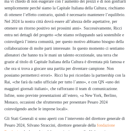
ma vi chiedo di non esagerare con l’aumento dei prezzi e di non gonfiarli
semplicemente perché siamo la Capitale Italiana della Cultura; rischiamo
di ottenere l’effetto contrario, quindi è necessario mantenere l’equilibrio.
Nel 2024 la nostra città dovrà essere all’altezza delle aspettative, per
ottenere un ritorno positivo nei prossimi anni». Successivamente, Ricci
entra nei dettagli del progetto «che stiamo sviluppando sarà sostenibile e
coinvolgerà l’intera comunità, per questo motivo abbiamo bisogno della
collaborazione di molte parti interessate. In questo momento ci sentiamo
allenatori che hanno tra le mani un talento eccezionale, una terra che
grazie al titolo di Capitale Italiana della Cultura è diventata più famosa e
che ora si trova a giocare una partita per diventare campione. Non
possiamo permetterci errori». Ricci ha poi ricordato la partnership con la
Rai, «che farà da radio ufficiale per tutto l’anno», e con QN «uno dei
maggiori giornali italiani», che rafforzano il team di comunicazione.
Infine, sono previste presentazioni all’estero, «a New York, Berlino,
Monaco, occasioni che sfrutteremo per presentare Pesaro 2024
coinvolgendo anche le imprese locali».
Gli Stati Generali si sono aperti con l’intervento del direttore generale di
Pesaro 2024, Silvano Straccini, direttore generale della
fondazione