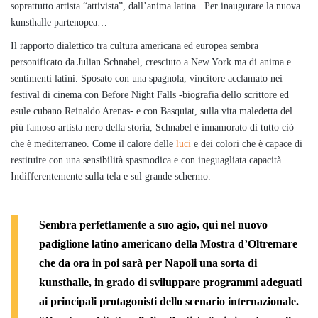
soprattutto artista “attivista”, dall’anima latina. Per inaugurare la nuova
kunsthalle partenopea…
Il rapporto dialettico tra cultura americana ed europea sembra
personificato da Julian Schnabel, cresciuto a New York ma di anima e
sentimenti latini. Sposato con una spagnola, vincitore acclamato nei
festival di cinema con Before Night Falls -biografia dello scrittore ed
esule cubano Reinaldo Arenas- e con Basquiat, sulla vita maledetta del
più famoso artista nero della storia, Schnabel è innamorato di tutto ciò
che è mediterraneo. Come il calore delle
luci
e dei colori che è capace di
restituire con una sensibilità spasmodica e con ineguagliata capacità.
Indifferentemente sulla tela e sul grande schermo.
Sembra perfettamente a suo agio, qui nel nuovo
padiglione latino americano della
Mostra d’Oltremare
che da ora in poi sarà per Napoli una sorta di
kunsthalle, in grado di sviluppare programmi adeguati
ai principali protagonisti dello scenario internazionale.