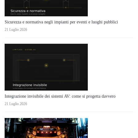
Sicurezza e normativa negli impianti per eventi e luoghi pubblici
21 Luglio 2026
Integrazione invisibile dei sistemi AV: come si progetta davvero
21 Luglio 2026