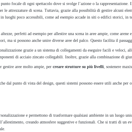
 punto focale di ogni spettacolo dove si svolge l’azione o la rappresentazione. I
le attrezzature di scena. Tuttavia, grazie alla possibilità di gestire alcuni elem
 luoghi poco accessibili, come ad esempio accade in siti o edifici storici, in ter
iù altezze, perfetti ad esempio per allestire una scena in aree ampie, come arene
tori, ma si possono anche unire diverse aree del palco. Questo facilita il passaggi
onalizzazione grazie a un sistema di collegamenti da eseguire facili e veloci, allo
componenti di acciaio zincato collegabili. Inoltre, grazie alla combinazione di gi
er gestire aree molto ampie, per
creare strutture su più livelli
, sostenere maxi
che dal punto di vista del design, questi sistemi possono essere utili anche per o
personalizzazione e permettono di trasformare qualsiasi ambiente in un luogo unic
ll’allestimento, creando atmosfere suggestive e funzionali. Che si tratti di un e
ale.