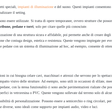
etti speciali,
impianti di illuminazione
e del suono. Questi impianti consentono
alizzare il setting.
sono essere utilizzate. Si tratta di opere temporanee, ovvero strutture che poss
tribune, pedane e torri
, solo per citare quelle più conosciute.
lizzazione di una struttura sicura e affidabile, poi permette anche di creare degl
ione che coniuga design, estetica e resistenza. Queste vengono impiegate per eve
ste pedane con un sistema di illuminazione ad hoc, ad esempio, consente di ottene
oni in cui bisogna celare cavi, macchinari e attrezzi che servono per lo spettaco
impatto visivo delle strutture. Ad esempio, sono utili in occasioni di sfilate, me
lle pedane, con la stessa funzionalità ci sono anche pavimentazioni rialzate che p
rfici in vetroresina o PVC. Queste vengono sollevate dal terreno solo di alcun
ssibilità di personalizzazione. Possono essere a semicerchio o ring circolari, per
e diverse, sono ideali come supporto per impianti audio, video e luci.