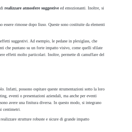
 di
realizzare atmosfere suggestive
ed emozionanti. Inoltre, si
ono essere rimosse dopo lìuso. Queste sono costituite da elementi
i effetti suggestivi. Ad esempio, le pedane in plexiglass, che
nti che puntano su un forte impatto visivo, come quelli sfilate
re effetti molto particolari. Inoltre, permette di camuffare del
lo. Infatti, possono ospitare queste strumentazioni sotto la loro
eting, eventi o presentazioni aziendali, ma anche per eventi
ossono avere una finitura diversa. In questo modo, si integrano
i centimetri.
 realizzare strutture robuste e sicure di grande impatto