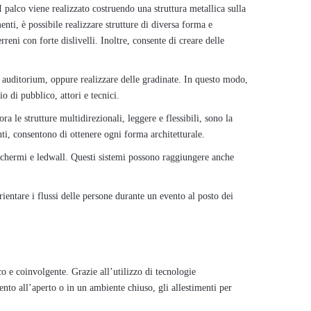
I palco viene realizzato costruendo una struttura metallica sulla
enti, è possibile realizzare strutture di diversa forma e
reni con forte dislivelli. Inoltre, consente di creare delle
 e auditorium, oppure realizzare delle gradinate. In questo modo,
o di pubblico, attori e tecnici.
ra le strutture multidirezionali, leggere e flessibili, sono la
unti, consentono di ottenere ogni forma architetturale.
schermi e ledwall. Questi sistemi possono raggiungere anche
rientare i flussi delle persone durante un evento al posto dei
o e coinvolgente. Grazie all’utilizzo di tecnologie
vento all’aperto o in un ambiente chiuso, gli allestimenti per