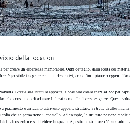
vizio della location
 per creare un’esperienza memorabile. Ogni dettaglio, dalla scelta dei material
oltre, è possibile integrare elementi decorativi, come fiori, piante o oggetti d’ar
ionalità. Grazie alle strutture apposite, è possibile creare spazi ad hoc per ospi
ri che consentono di adattare l’allestimento alle diverse esigenze. Queste soluzio
 a piacimento e arricchito attraverso apposite strutture. Si tratta di allestimenti
nguardia che ne permettono il controllo. Ad esempio, le strutture possono modifi
i del palcoscenico e suddividere lo spazio. A gestire le strutture c’è non solo u