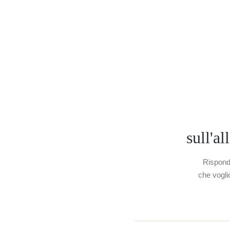
sull'al
Rispondi
che voglio