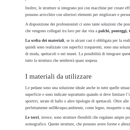
Inoltre, le strutture si integrano poi con macchine per creare eff
possono arricchire con ulteriori elementi per migliorare e person
A disposizione dei professionisti ci sono tante soluzioni che pos
che vengono collegati tra loro per dar vita a
palchi, ponteggi, 
La scelta dei materiali
, se in alcuni casi è obbligata per la rea
quindi sono realizzate con superfici trasparenti, sono una soluz
di moda, spettacoli o nei musei. La possibilità di integrare que
tutto la struttura che sembrerà quasi sospesa.
I materiali da utilizzare
Le pedane sono una soluzione ideale anche in tutte quelle situazi
superficie e sono indicate soprattutto quando si deve limitare l’
sportivi, serate di ballo o altre tipologie di spettacoli. Oltre a
perfettamente nell&rsquo;ambiente, come legno, moquette o supe
Le torri
, invece, sono strutture flessibili che regalano ampie po
scenografico. Queste strutture, che possono avere forme e altezz