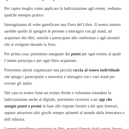
Per capire meglio come applicare la ludicizzazione agli eventi, vediamo
qualche esempio pratico.
Immaginiamo di voler gamificare una Fiera del Libro. Il nostro intento
sarebbe quello di spingere le persone a interagire con gli stand, ad
acquistare dei libri, nonché a partecipare alle conferenze e agli incontri
che si svolgono durante la fiera.
Per prima cosa, potremmo assegnare dei
punti
per ogni evento al quale
l’utente partecipa e per ogni libro acquistato.
Potremmo altresì organizzare una piccola
caccia al tesoro individuale
che spinga i partecipanti a muoversi e interagire con i vari stand per
trovare gli indizi.
Nel caso in nostro fosse un evento ibrido e volessimo estendere la
ludicizzazione anche al digitale, potremmo ricorrere a un’a
pp che
assegni punti e premi
in base alle risposte fornite a dei quiz letterari,
oppure attraverso altri giochi sempre attinenti al mondo della letteratura e
dell’editoria.
I premi potrebbero consistere in libri, magari firmati dagli autori, buoni