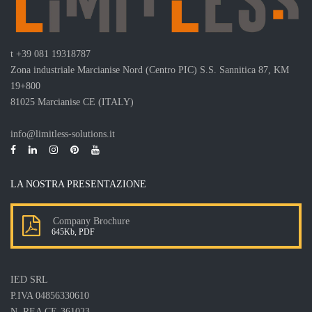
t
+39 081 19318787
Zona industriale Marcianise Nord (Centro PIC) S.S. Sannitica 87, KM
19+800
81025 Marcianise CE (ITALY)
info@limitless-solutions.it
LA NOSTRA PRESENTAZIONE
Company Brochure
645Kb, PDF
IED SRL
P.IVA 04856330610
N. REA CE-361023