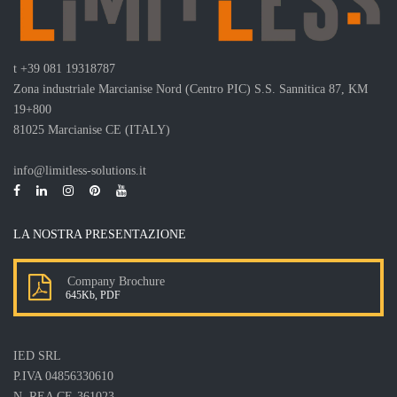
t
+39 081 19318787
Zona industriale Marcianise Nord (Centro PIC) S.S. Sannitica 87, KM
19+800
81025 Marcianise CE (ITALY)
info@limitless-solutions.it
LA NOSTRA PRESENTAZIONE
Company Brochure
645Kb, PDF
IED SRL
P.IVA 04856330610
N. REA CE-361023