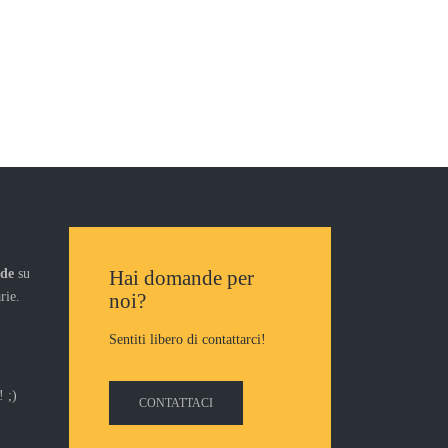
nde
su
Hai domande per
rie.
noi?
Sentiti libero di contattarci!
 ;)
CONTATTACI