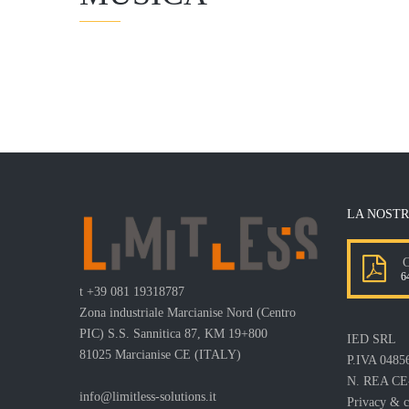
LA NOSTR
Co
64
t
+39 081 19318787
Zona industriale Marcianise Nord (Centro
PIC) S.S. Sannitica 87, KM 19+800
IED SRL
81025 Marcianise CE (ITALY)
P.IVA 0485
N. REA CE
info@limitless-solutions.it
Privacy & c