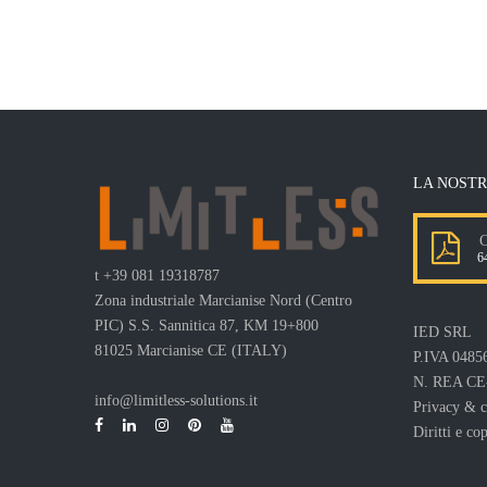
LA NOSTR
Co
64
t
+39 081 19318787
Zona industriale Marcianise Nord (Centro
PIC) S.S. Sannitica 87, KM 19+800
IED SRL
81025 Marcianise CE (ITALY)
P.IVA 0485
N. REA CE
info@limitless-solutions.it
Privacy & c
Diritti e co