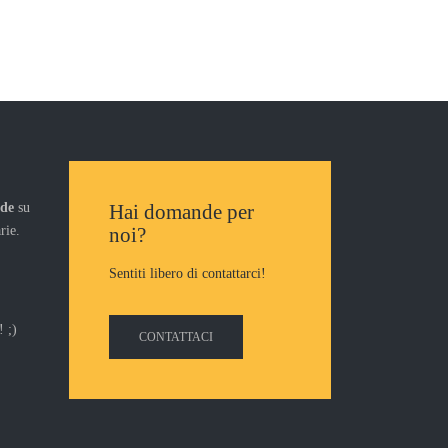
nde
su
Hai domande per
rie.
noi?
Sentiti libero di contattarci!
 ;)
CONTATTACI