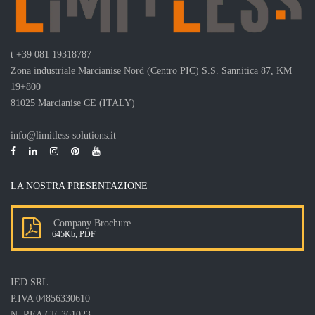
t
+39 081 19318787
Zona industriale Marcianise Nord (Centro PIC) S.S. Sannitica 87, KM
19+800
81025 Marcianise CE (ITALY)
info@limitless-solutions.it
LA NOSTRA PRESENTAZIONE
Company Brochure
645Kb, PDF
IED SRL
P.IVA 04856330610
N. REA CE-361023